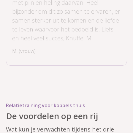
met pijn en heling daarvan. Heel
bijzonder om dit zo samen te ervaren, er
samen sterker uit te komen en de liefde
te leven waarvoor het bedoeld is. Liefs
en heel veel succes, Knuffel M.
M. (vrouw)
Relatietraining voor koppels thuis
De voordelen op een rij
Wat kun je verwachten tijdens het drie