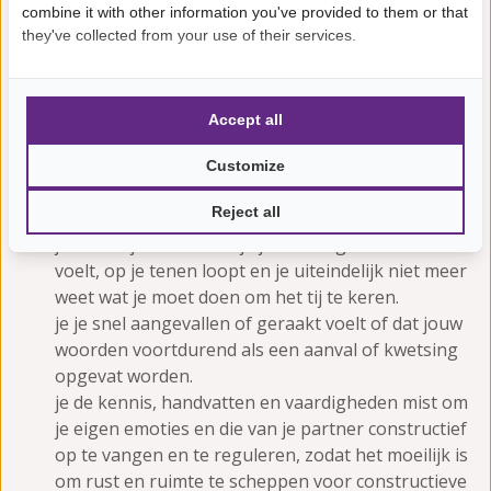
misverstanden, zwijgen of afstandelijkheid.
combine it with other information you've provided to them or that
je steeds vaker vanbinnen of vanbuiten geërgerd
they've collected from your use of their services.
raakt over elkaars gedrag en niet echt begrijpt
waar dat vandaan komt.
je de gelijkwaardige emotionele wederkerigheid
Accept all
mist en je geen idee hebt wat je partner met
emotionele verbondenheid bedoelt, wat die van je
Customize
vraagt en hoe je dat dan doet.
Reject all
je telkens de verbinding met je partner én met
jezelf kwijtraakt zodat je je allebei gefrustreerd
voelt, op je tenen loopt en je uiteindelijk niet meer
weet wat je moet doen om het tij te keren.
je je snel aangevallen of geraakt voelt of dat jouw
woorden voortdurend als een aanval of kwetsing
opgevat worden.
je de kennis, handvatten en vaardigheden mist om
je eigen emoties en die van je partner constructief
op te vangen en te reguleren, zodat het moeilijk is
om rust en ruimte te scheppen voor constructieve