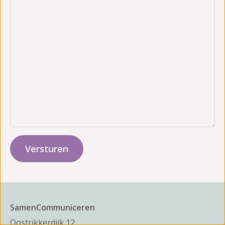
SamenCommuniceren
Oostrikkerdijk 12