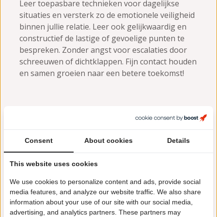
Leer toepasbare technieken voor dagelijkse
situaties en versterk zo de emotionele veiligheid
binnen jullie relatie. Leer ook gelijkwaardig en
constructief de lastige of gevoelige punten te
bespreken. Zonder angst voor escalaties door
schreeuwen of dichtklappen. Fijn contact houden
en samen groeien naar een betere toekomst!
De EFT-communicatietraining
Consent
About cookies
Details
is in het bijzonder voor jou en
This website uses cookies
je partner geschikt als:
We use cookies to personalize content and ads, provide social
media features, and analyze our website traffic. We also share
jullie steeds weer vastlopen in negatieve
information about your use of our site with our social media,
communicatiecirkels van strijd, kritiek,
advertising, and analytics partners. These partners may