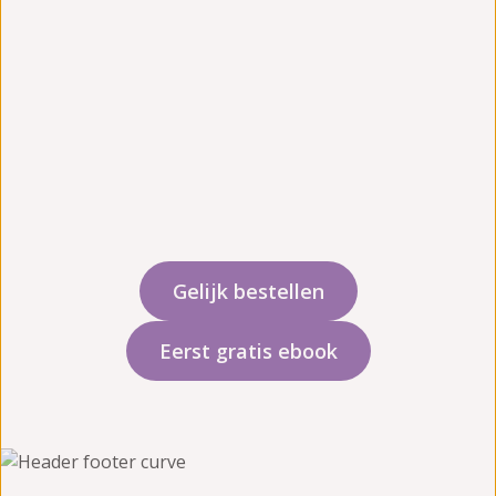
brengt de bewezen methodiek van
Emotiegerichte Relatietherapie
(EFT) én Verbindende Communicatie
naar jullie eigen huiskamer. Herstel
zelfstandig de emotionele veiligheid
en vind de weg terug naar elkaar.
Gelijk bestellen
Eerst gratis ebook