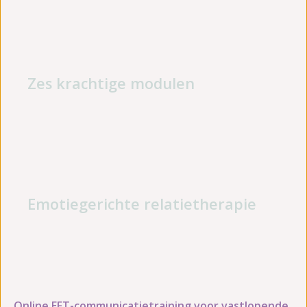
Begrijp elkaar.
Zes krachtige modulen
Verbeter jullie relatie stap voor stap. Doe het
samen.
Emotiegerichte relatietherapie
Ontwikkel emotionele veiligheid. Creëer een
liefdevolle band.
Online EFT-communicatietraining voor vastlopende