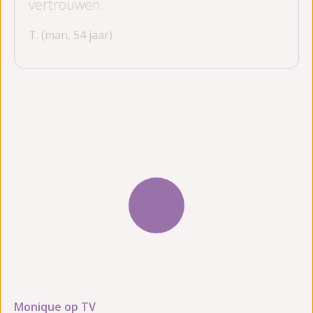
vertrouwen.
T. (man, 54 jaar)
Monique op TV